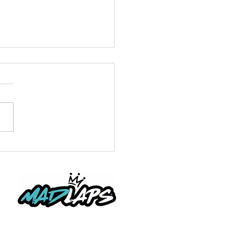
ire round 1 dimanche 7
Festival hors route St
ix