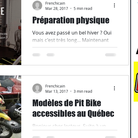
Frenchicain
Mar 28, 2017
5 min read
Préparation physique
Vous avez passé un bel hiver ? Oui
mais c'est très long... Maintenant
regardons cette belle neige fondre
en buvant de l'essence car on a...
Frenchicain
Mar 13, 2017
3 min read
Modèles de Pit Bike
accessibles au Québec
Bonjour cher lecteur, Suite à un
sondage diffusé précédemment,