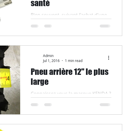
santé
Bien souvent, suivant l'achat d'une
Pit Bike la plus grosse partie des
dépenses est bien entendu
l'entretien de celle-ci. Nos amis...
Admin
Jul 1, 2016
1 min read
Pneu arrière 12" le plus
large
Connaissez-vous la marque KENDA ?
Kenda a mis sur le marché un pneu
de pit bike en 12" ou 10" parmi ceux
les plus large. ce pneu...