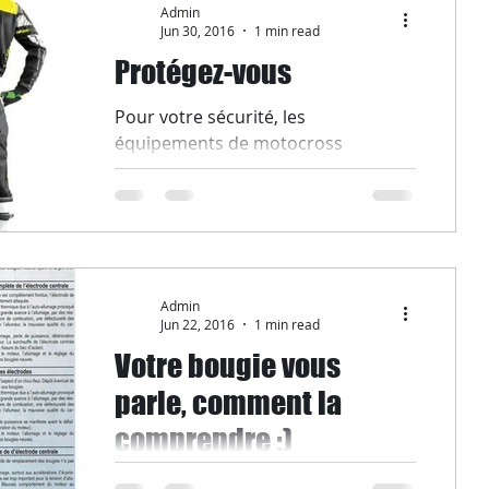
Admin
Jun 30, 2016
1 min read
Protégez-vous
Pour votre sécurité, les
équipements de motocross
mentionés plus bas deviendrons
obligatoires afin de prévenir contre
des blessures lors...
Admin
Jun 22, 2016
1 min read
Votre bougie vous
parle, comment la
comprendre ;)
#bougie #sparkplug #couleurbougie