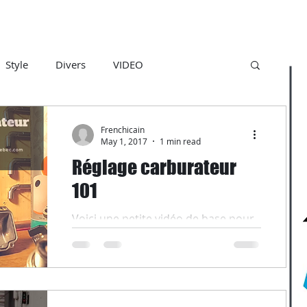
Style
Divers
VIDEO
Frenchicain
May 1, 2017
1 min read
Réglage carburateur
101
Voici une petite vidéo de base pour
apprendre à régler son carburateur.
Bon visionnage.