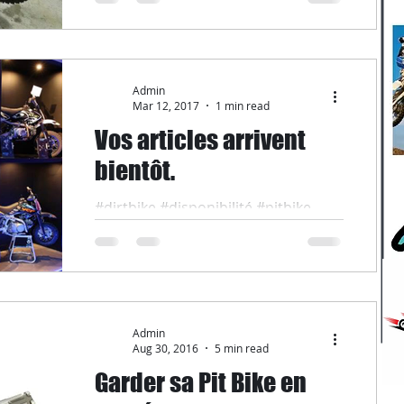
plusieurs suggestions de sujets à
traiter nous ont été transmis de
votre...
Admin
Mar 12, 2017
1 min read
Vos articles arrivent
bientôt.
#dirtbike #disponibilité #pitbike
Admin
Aug 30, 2016
5 min read
Garder sa Pit Bike en