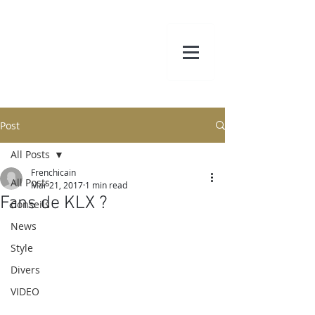
Post
All Posts
Frenchicain
All Posts
Mar 21, 2017
1 min read
Fans de KLX ?
Conseils
News
Style
Divers
VIDEO