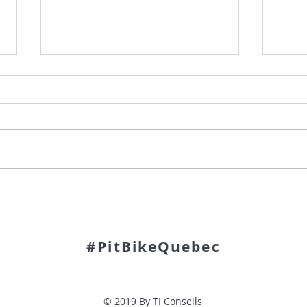
Horaire round 1 dimanche 7
ROUN
aout Festival hors route St
ROUT
Beatrix
#PitBikeQuebec
© 2019 By TI Conseils