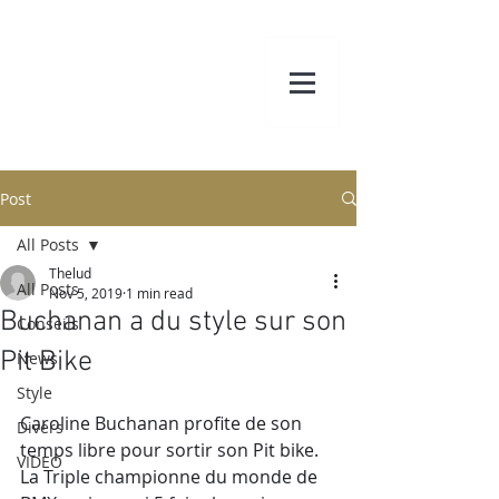
Post
All Posts
Thelud
All Posts
Nov 5, 2019
1 min read
Buchanan a du style sur son
Conseils
Pit Bike
News
Style
Caroline Buchanan profite de son 
Divers
temps libre pour sortir son Pit bike. 
VIDEO
La Triple championne du monde de 