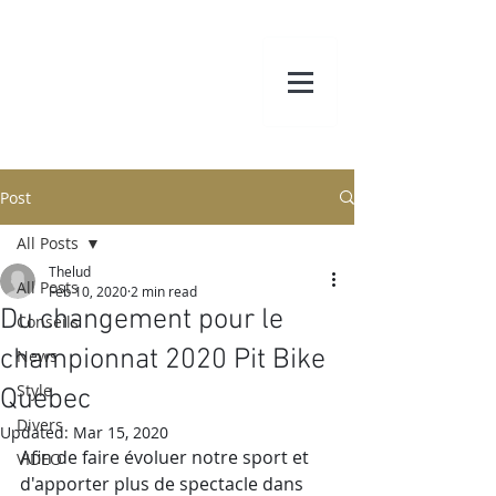
Post
All Posts
Thelud
All Posts
Feb 10, 2020
2 min read
Du changement pour le
Conseils
championnat 2020 Pit Bike
News
Style
Quebec
Divers
Updated:
Mar 15, 2020
Afin de faire évoluer notre sport et 
VIDEO
d'apporter plus de spectacle dans 