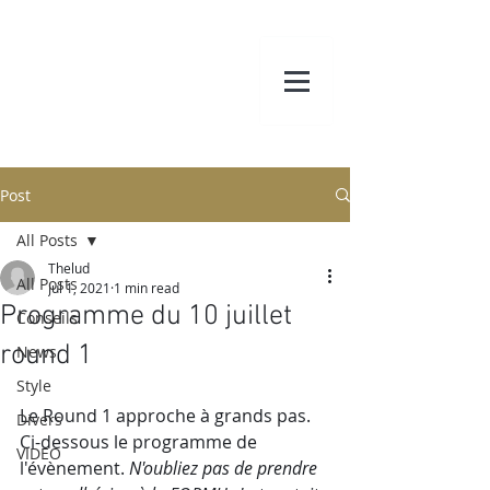
Post
All Posts
Thelud
All Posts
Jul 1, 2021
1 min read
Programme du 10 juillet
Conseils
round 1
News
Style
Le Round 1 approche à grands pas. 
Divers
Ci-dessous le programme de 
VIDEO
l'évènement. 
N'oubliez pas de prendre 